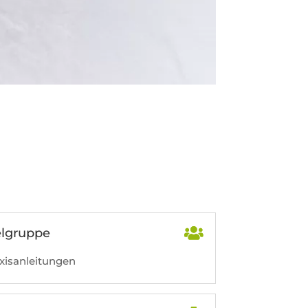
elgruppe
xisanleitungen