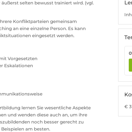
Le
ußerst selten bewusst trainiert wird. (vgl.
Inh
ehrere Konfliktparteien gemeinsam
aching an eine einzelne Person. Es kann
liktsituationen eingesetzt werden.
Te
0
 mit Vorgesetzten
r Eskalationen
e
ommunikationsweise
Ko
€ 3
bildung lernen Sie wesentliche Aspekte
en und wenden diese auch an, um ihre
us­zubildenden noch besser gerecht zu
 Beispielen am besten.