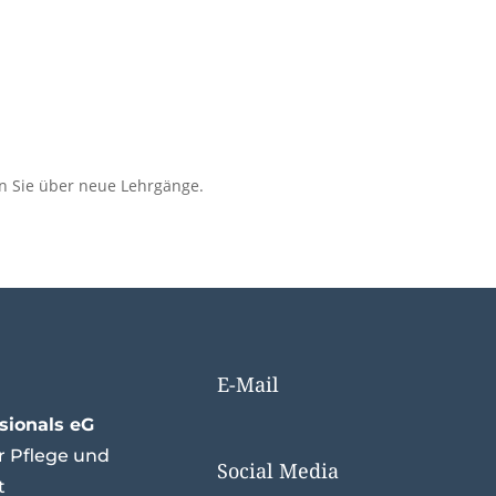
en Sie über neue Lehrgänge.
E-Mail
sionals eG
info@care-professionals.de
r Pflege und
Social Media
t