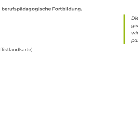
re berufspädagogische Fortbildung.
Di
ge
wir
pa
fliktlandkarte)